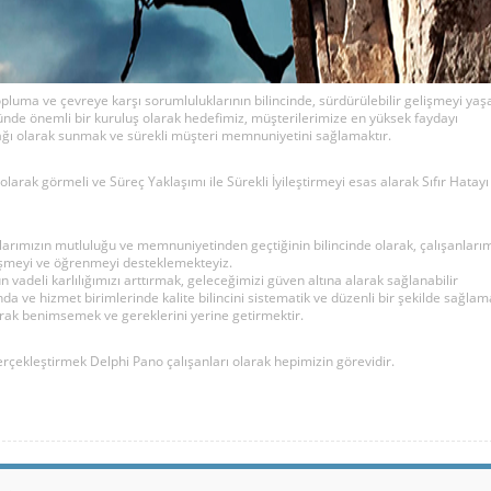
pluma ve çevreye karşı sorumluluklarının bilincinde, sürdürülebilir gelişmeyi ya
öründe önemli bir kuruluş olarak hedefimiz, müşterilerimize en yüksek faydayı
ağı olarak sunmak ve sürekli müşteri memnuniyetini sağlamaktır.
olarak görmeli ve Süreç Yaklaşımı ile Sürekli İyileştirmeyi esas alarak Sıfır Hatayı
rımızın mutluluğu ve memnuniyetinden geçtiğinin bilincinde olarak, çalışanları
lişmeyi ve öğrenmeyi desteklemekteyiz.
n vadeli karlılığımızı arttırmak, geleceğimizi güven altına alarak sağlanabilir
 ve hizmet birimlerinde kalite bilincini sistematik ve düzenli bir şekilde sağlam
rak benimsemek ve gereklerini yerine getirmektir.
rçekleştirmek Delphi Pano çalışanları olarak hepimizin görevidir.