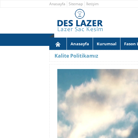
Anasayfa
Sitemap
İletişim
Anasayfa
Kurumsal
Fason 
Kalite Politikamız