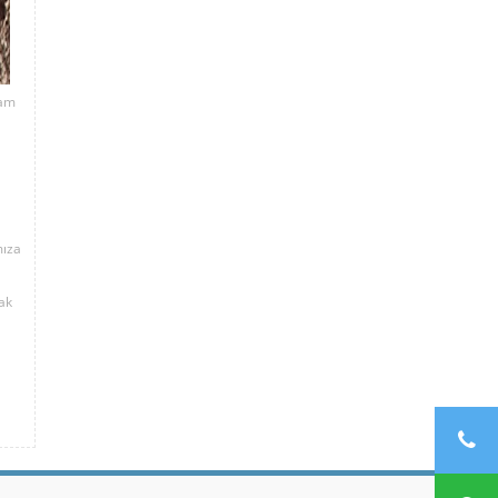
şam
mıza
ak