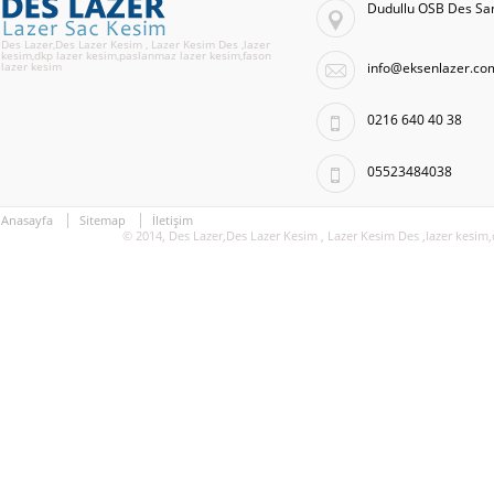
Dudullu OSB Des San
Des Lazer,Des Lazer Kesim , Lazer Kesim Des ,lazer
kesim,dkp lazer kesim,paslanmaz lazer kesim,fason
lazer kesim
info@eksenlazer.co
0216 640 40 38
05523484038
Anasayfa
Sitemap
İletişim
© 2014, Des Lazer,Des Lazer Kesim , Lazer Kesim Des ,lazer kesim