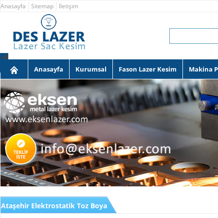
Anasayfa
Sitemap
İletişim
Anasayfa
Kurumsal
Fason Lazer Kesim
Makina 
Ataşehir Elektrostatik Toz Boya