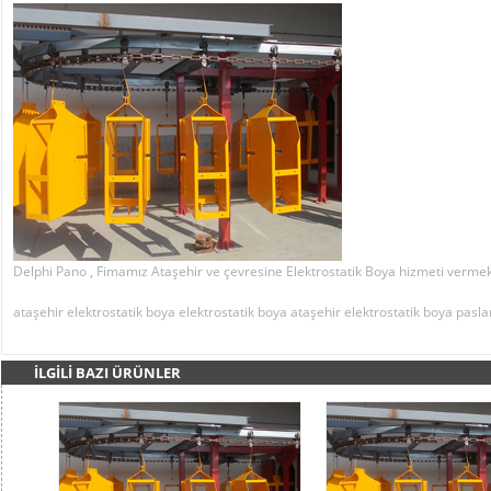
Delphi Pano , Fimamız Ataşehir ve çevresine Elektrostatik Boya hizmeti vermek
ataşehir elektrostatik boya
elektrostatik boya
ataşehir elektrostatik boya
pasla
İLGİLİ BAZI ÜRÜNLER