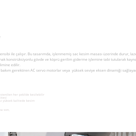
e
ensibi ile çalışır. Bu tasarımda, işlenmemiş sac kesim masası üzerinde durur, laz
nak konstrüksiyonlu gövde ve köprü gerilim giderme işlemine tabi tutularak kayn
mine edilir.
ük bakım gerektiren AC servo motorlar veya yüksek seviye eksen dinamiği sağlay
 istenilen her şekilde kesilebilir
sitesi
sız yüksek kalitede kesim
ına son,