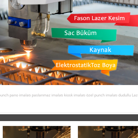
punch pano imalatı
paslanmaz imalatı
kiosk imalatı
özel punch imalatı
dudullu Laz