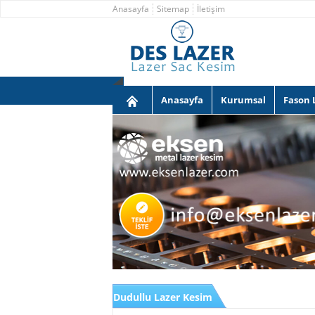
Anasayfa
Sitemap
İletişim
Anasayfa
Kurumsal
Fason 
Dudullu Lazer Kesim