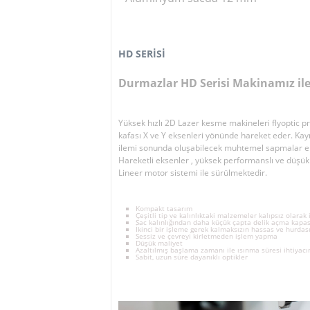
HD SERİSİ
Durmazlar HD Serisi Makinamız il
Yüksek hızlı 2D Lazer kesme makineleri flyoptic pr
kafası X ve Y eksenleri yönünde hareket eder. Kay
ilemi sonunda oluşabilecek muhtemel sapmalar eli
Hareketli eksenler , yüksek performanslı ve düş
Lineer motor sistemi ile sürülmektedir.
Kompakt tasarım
Çeşitli tip ve kalınlıktaki malzemeler kalıpsız olarak
Sac kalınlığından daha küçük çapta delik açma kapa
İkinci bir işleme gerek kalmaksızın hassas ve hurda
Sessiz ve çevreyi kirletmeden işlem yapma
Düşük maliyet
Azaltılmış başlama zamanı ile ısınma süresi ihtiyac
Sabit, uzun süre dayanıklı optikler