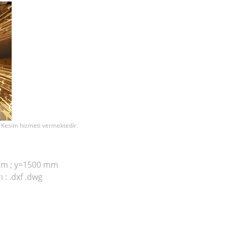
 Kesim hizmeti vermektedir.
 mm ; y=1500 mm
ı : .dxf .dwg