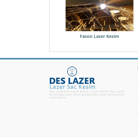
Fason Lazer Kesim
Des Lazer,Des Lazer Kesim , Lazer Kesim Des ,lazer
kesim,dkp lazer kesim,paslanmaz lazer kesim,fason
lazer kesim