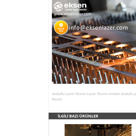
dudullu Lazer Kesim
Lazer Kesim imalatı
dudullu 
Kesim
İLGİLİ BAZI ÜRÜNLER