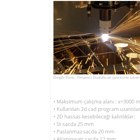
Delphi Pano , Fimamız Dudullu ve çevresine Lazer
• Maksimum çalışma alanı : x=3000
• Kullanılan 2d cad program uzantılar
• 2D hassas kesebileceği kalınlıklar:
• St sacda 25 mm
• Paslanmaz sacda 20 mm
• Alüminyum sacda 12 mm