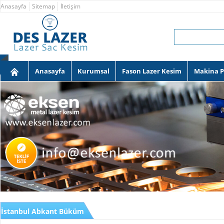
Anasayfa
Sitemap
İletişim
Anasayfa
Kurumsal
Fason Lazer Kesim
Makina 
İstanbul Abkant Büküm