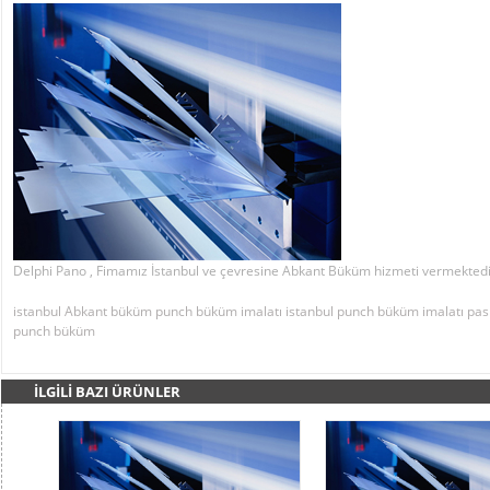
Delphi Pano , Fimamız İstanbul ve çevresine Abkant Büküm hizmeti vermektedi
istanbul Abkant büküm
punch büküm imalatı
istanbul punch büküm imalatı
pas
punch büküm
İLGİLİ BAZI ÜRÜNLER