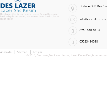
Dudullu OSB Des San
Des Lazer,Des Lazer Kesim , Lazer Kesim Des ,lazer
kesim,dkp lazer kesim,paslanmaz lazer kesim,fason
lazer kesim
info@eksenlazer.co
0216 640 40 38
05523484038
Anasayfa
Sitemap
İletişim
© 2014, Des Lazer,Des Lazer Kesim , Lazer Kesim Des ,lazer kesim